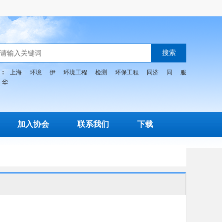
：
上海
环境
伊
环境工程
检测
环保工程
同济
同
服
华
加入协会
联系我们
下载