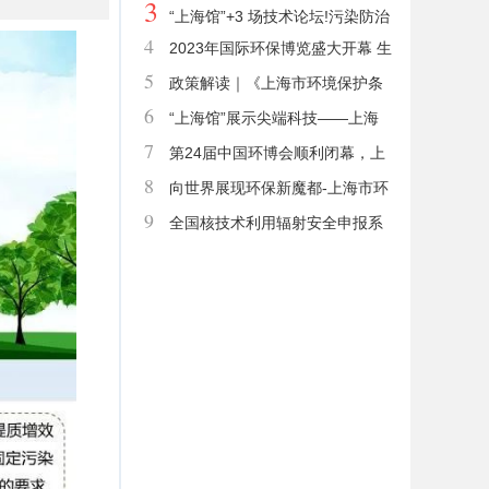
3
维和管理有关规定》
车淘汰更新补贴资金管理办法
“上海馆”+3 场技术论坛!污染防治
4
2023年国际环保博览盛大开幕 生
攻坚战“上海经验”来了
5
态环境部副部长郭芳等领导莅临上海
政策解读｜《上海市环境保护条
6
展团
例》（2022年修正）
“上海馆”展示尖端科技——上海
7
市环境保护产业协会携会员单位精彩
第24届中国环博会顺利闭幕，上
8
亮相2023第24届中国环博会
实集团ESG展厅深获好评
向世界展现环保新魔都-上海市环
9
境保护产业协会助阵第25届中国环博
全国核技术利用辐射安全申报系
会
统数据维护常见问题解答