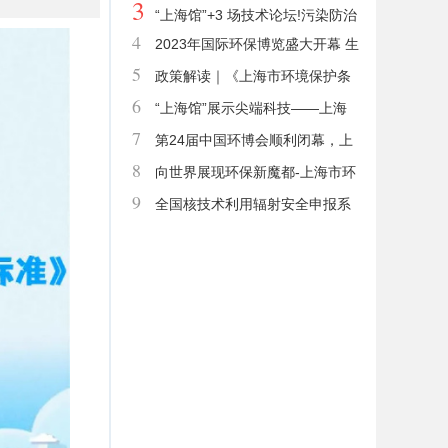
3
维和管理有关规定》
车淘汰更新补贴资金管理办法
“上海馆”+3 场技术论坛!污染防治
4
2023年国际环保博览盛大开幕 生
攻坚战“上海经验”来了
5
态环境部副部长郭芳等领导莅临上海
政策解读｜《上海市环境保护条
6
展团
例》（2022年修正）
“上海馆”展示尖端科技——上海
7
市环境保护产业协会携会员单位精彩
第24届中国环博会顺利闭幕，上
8
亮相2023第24届中国环博会
实集团ESG展厅深获好评
向世界展现环保新魔都-上海市环
9
境保护产业协会助阵第25届中国环博
全国核技术利用辐射安全申报系
会
统数据维护常见问题解答