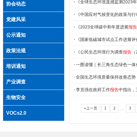
（美丽中国）
《全球生态环境遥感监测2023
协会动态
途径
《中国应对气候变化的政策与行动
党建风采
（美丽中国）
《2023全球碳中和年度进展
报告
公示通知
占比偏低
《国家低碳城市试点工作进展评
政策法规
《公民生态环境行为调查
报告
（
好
一图读懂｜长三角生态绿色一体
培训通知
全国生态环境质量保持改善态势 
产业调查
成情况的
报告
李克强在政府工作
报告
中指出，
生物安全
«上一页
1
2
…
3
VOCs2.0