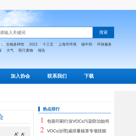
：
生物多样性
2022
十三五
上海市环境
碳中和
环保服务
报
大气
医疗废物
报告
加入协会
联系我们
下载
热点排行
会
1
包装印刷行业VOCs污染防治如何
2
从“头”做起？
VOCs治理|减排量核算专项技能