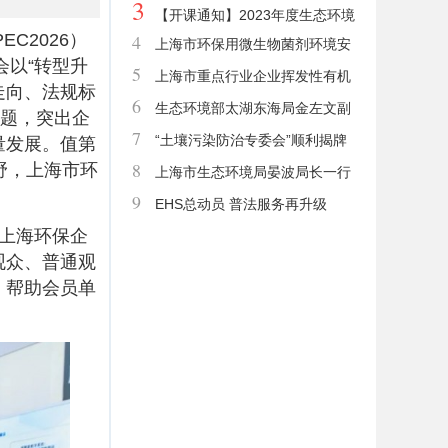
3
培训，开班通知
【开课通知】2023年度生态环境
C2026）
4
上海市环保用微生物菌剂环境安
保护专业助理工程师继续教育专业科
会以“转型升
5
全评价结果公示 （更新至2023年2
上海市重点行业企业挥发性有机
目面授课程培训通知
走向、法规标
6
月）
物深化治理项目减排量核算技术专项
生态环境部太湖东海局金左文副
主题，突出企
7
培训（第二期）考试合格和培训人员
局长一行赴上海市环境保护产业协会
“土壤污染防治专委会”顺利揭牌
量发展。值第
8
野，上海市环
名单公告
调研
探索土壤污染防治新发展
上海市生态环境局晏波局长一行
9
莅临我会调研指导
EHS总动员 普法服务再升级
上海环保企
观众、普通观
，帮助会员单