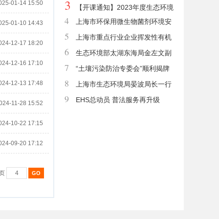
3
025-01-14 15:50
培训，开班通知
【开课通知】2023年度生态环境
4
上海市环保用微生物菌剂环境安
保护专业助理工程师继续教育专业科
025-01-10 14:43
5
全评价结果公示 （更新至2023年2
上海市重点行业企业挥发性有机
目面授课程培训通知
024-12-17 18:20
6
月）
物深化治理项目减排量核算技术专项
生态环境部太湖东海局金左文副
024-12-16 17:10
7
培训（第二期）考试合格和培训人员
局长一行赴上海市环境保护产业协会
“土壤污染防治专委会”顺利揭牌
8
024-12-13 17:48
名单公告
调研
探索土壤污染防治新发展
上海市生态环境局晏波局长一行
9
莅临我会调研指导
EHS总动员 普法服务再升级
024-11-28 15:52
024-10-22 17:15
024-09-20 17:12
1页