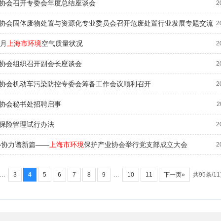
协会召开专委会年度总结座谈会
2
协会固体废物处置与资源化专业委员会召开危废处置行业发展专题交流
2
1月
上海市环境
空气质量状况
2
协会组织召开副会长座谈会
2
协会机动车污染防控专委会筹备工作会议顺利召开
2
协会秘书处招聘启事
2
保险管理试行办法
2
心协力谱新篇——
上海市环境
保护产业协会举行党支部成立大会
2
…
3
4
5
6
7
8
9
…
10
11
下一页»
共95条/1