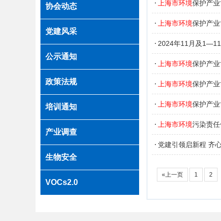
上海市环境
保护产业
协会动态
上海市环境
保护产业
党建风采
会
2024年11月及1—1
公示通知
上海市环境
保护产业
政策法规
上海市环境
保护产业
上海市环境
保护产业
培训通知
上海市环境
污染责任
产业调查
党建引领启新程 齐
生物安全
«上一页
1
2
VOCs2.0