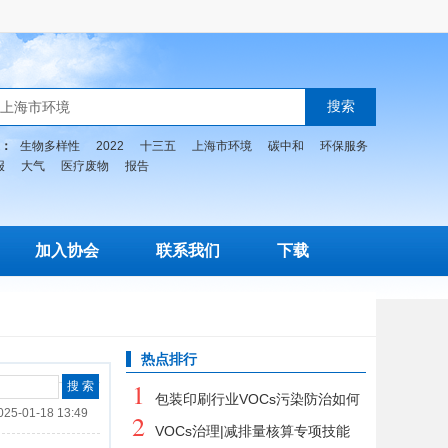
：
生物多样性
2022
十三五
上海市环境
碳中和
环保服务
报
大气
医疗废物
报告
加入协会
联系我们
下载
热点排行
1
包装印刷行业VOCs污染防治如何
025-01-18 13:49
2
从“头”做起？
VOCs治理|减排量核算专项技能